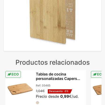
Productos relacionados
Tablas de cocina
ECO
ECO
personalizadas Capers
bambú natural con asa
Ref:
35465
1,04€
Descuento
-5%
Precio desde
0,99
€/ud.