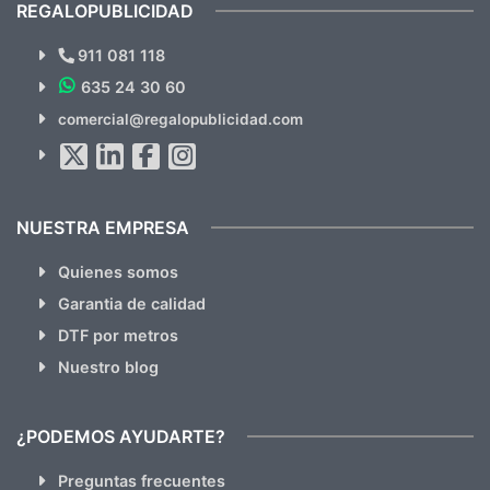
REGALOPUBLICIDAD
¿Quieres ver nuestras últimas
Novedades y Ofertas?
911 081 118
635 24 30 60
SUSCRÍBETE!!
comercial@regalopublicidad.com
Al suscribirte aceptas nuestras
políticas de privacidad
(No
hacemos Spam)
NUESTRA EMPRESA
Quienes somos
Garantia de calidad
DTF por metros
Nuestro blog
¿PODEMOS AYUDARTE?
Preguntas frecuentes