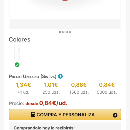
Colores
Precio Unitario (Sin Iva)
1,34€
1,01€
0,88€
0,84€
+1 ud.
250 uds.
1500 uds.
5000 uds.
0,84€/ud.
Precio:
desde
COMPRA Y PERSONALIZA
Comprandolo hoy lo recibirás: