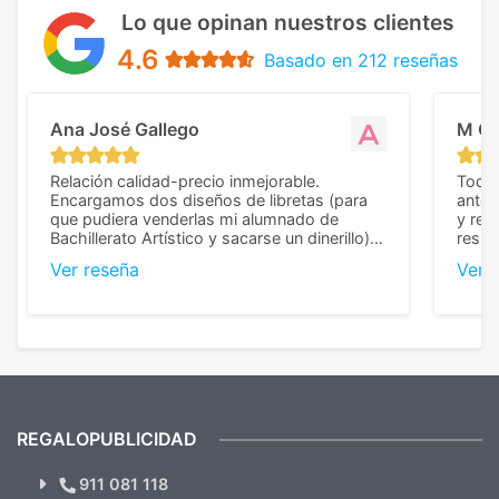
Lo que opinan nuestros clientes
4.6
Basado en 212 reseñas
Ana José Gallego
M C
Relación calidad-precio inmejorable.
Todo 
Encargamos dos diseños de libretas (para
anter
que pudiera venderlas mi alumnado de
y rep
Bachillerato Artístico y sacarse un dinerillo) y
resul
nos dieron el mejor presupuesto con
perso
Ver reseña
Ver 
diferencia, con libretas de muy buena calidad
cuand
y muy bien terminadas con la estampación
compl
en los colores pedidos. La atención al
pusie
cliente, inmejorable, respondiendo a cada
para 
duda que teníamos en el proceso. Nos
como
mandaron las miniaturas para
repet
previsualizarlas (las adjunto) y llegaron tal
todo!
cual, sin el menor problema. Totalmente
recomendables.
REGALOPUBLICIDAD
¿Quieres ver nuestras últimas
Novedades y Ofertas?
911 081 118