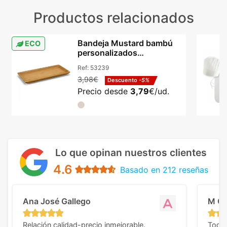
Productos relacionados
Bandeja Mustard bambú
ECO
personalizados
255x130mm aperitivos
Ref:
53239
natural
3,98€
Descuento
-5%
Precio desde
3,79
€/ud.
Lo que opinan nuestros clientes
4.6
Basado en 212 reseñas
Ana José Gallego
M C
Relación calidad-precio inmejorable.
Todo 