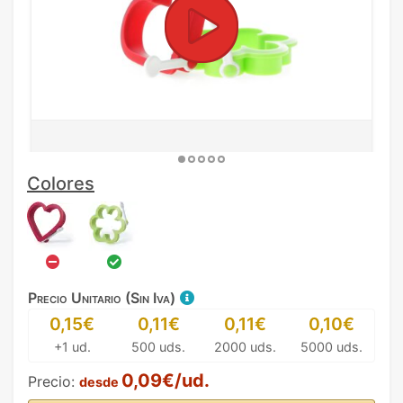
Colores
Precio Unitario (Sin Iva)
0,15€
0,11€
0,11€
0,10€
+1 ud.
500 uds.
2000 uds.
5000 uds.
0,09€/ud.
Precio:
desde