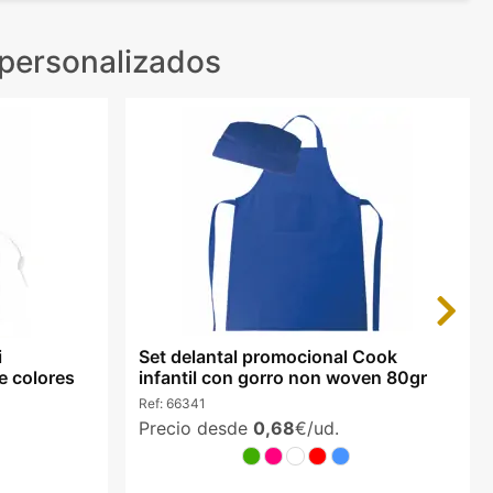
 personalizados
Next
i
Set delantal promocional Cook
e colores
infantil con gorro non woven 80gr
Ref:
66341
Precio desde
0,68
€/ud.