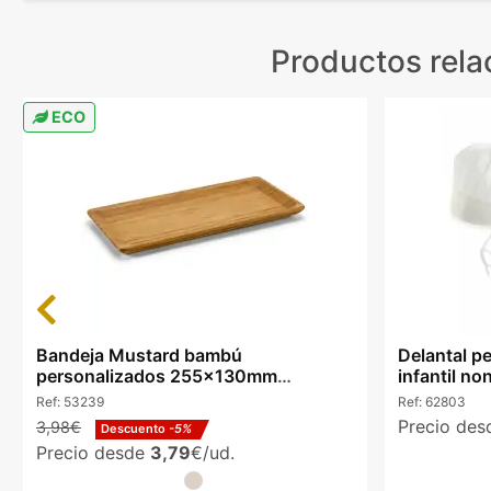
Productos rel
ECO
Previous
Bandeja Mustard bambú
Delantal p
personalizados 255x130mm
infantil no
aperitivos natural
Ref:
53239
Ref:
62803
Precio de
3,98€
Descuento
-5%
Precio desde
3,79
€/ud.