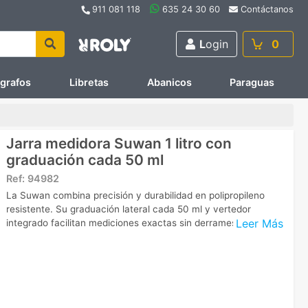
911 081 118
635 24 30 60
Contáctanos
L
ogin
0
ígrafos
Libretas
Abanicos
Paraguas
Jarra medidora Suwan 1 litro con
graduación cada 50 ml
Ref:
94982
La Suwan combina precisión y durabilidad en polipropileno
resistente. Su graduación lateral cada 50 ml y vertedor
Leer Más
integrado facilitan mediciones exactas sin derrames.