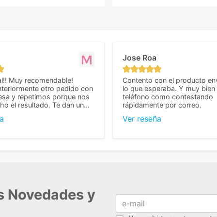
Jose Roa
l!! Muy recomendable!
Contento con el producto en
teriormente otro pedido con
lo que esperaba. Y muy bien 
esa y repetimos porque nos
teléfono como contestando
o el resultado. Te dan un
rápidamente por correo.
agradable y personal, cosa
a
Ver reseña
cho cuando se trata
s algo complicados de
También nos pusieron muchas
 desde el inicio para
el pedido fuera de España,
tros pedíamos. Volveremos
con ellos seguro! Muchas
r todo! ☺️
as Novedades y