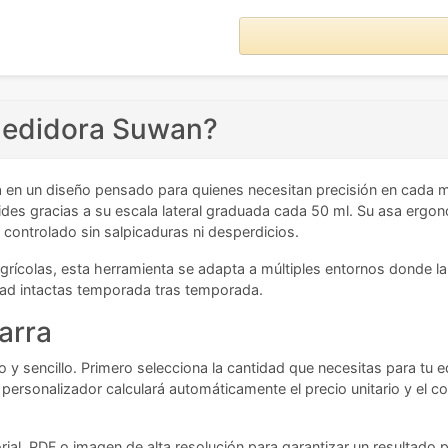
 medidora Suwan?
 en un diseño pensado para quienes necesitan precisión en cada med
mides gracias a su escala lateral graduada cada 50 ml. Su asa ergonó
 controlado sin salpicaduras ni desperdicios.
grícolas, esta herramienta se adapta a múltiples entornos donde la 
idad intactas temporada tras temporada.
jarra
 y sencillo. Primero selecciona la cantidad que necesitas para tu e
personalizador calculará automáticamente el precio unitario y el c
al, PDF o imagen de alta resolución para garantizar un resultado pr