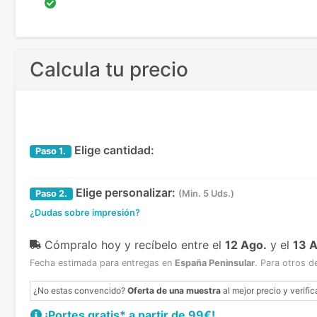
Calcula tu precio
Elige cantidad:
Paso
1.
Elige personalizar:
Paso
2.
(Min. 5 Uds.)
¿Dudas sobre impresión?
Cómpralo hoy y recíbelo
entre el
12 Ago.
y el
13 
Fecha estimada para entregas en
España Peninsular
.
Para otros d
¿No estas convencido?
Oferta de una muestra
al mejor precio y verific
¡Portes gratis* a partir de 99€!