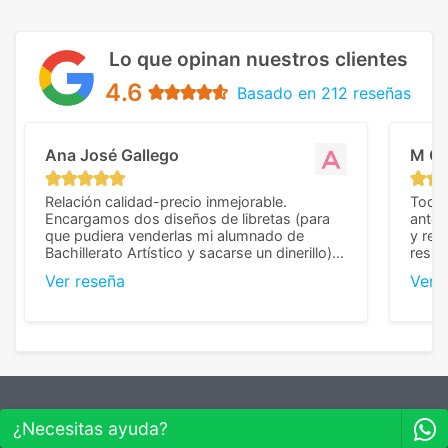
Lo que opinan nuestros clientes
4.6
Basado en 212 reseñas
Ana José Gallego
M C
Relación calidad-precio inmejorable.
Todo 
Encargamos dos diseños de libretas (para
anter
que pudiera venderlas mi alumnado de
y rep
Bachillerato Artístico y sacarse un dinerillo) y
resul
nos dieron el mejor presupuesto con
perso
Ver reseña
Ver 
diferencia, con libretas de muy buena calidad
cuand
y muy bien terminadas con la estampación
compl
en los colores pedidos. La atención al
pusie
cliente, inmejorable, respondiendo a cada
para 
duda que teníamos en el proceso. Nos
como
mandaron las miniaturas para
repet
previsualizarlas (las adjunto) y llegaron tal
todo!
cual, sin el menor problema. Totalmente
recomendables.
¿Necesitas ayuda?
REGALOPUBLICIDAD
¿Quieres ver nuestras últimas