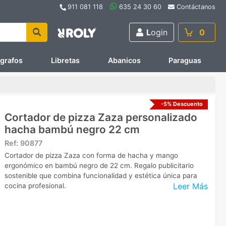
911 081 118
635 24 30 60
Contáctanos
L
ogin
0
ígrafos
Libretas
Abanicos
Paraguas
-5% Descuento
Cortador de pizza Zaza personalizado
hacha bambú negro 22 cm
Ref:
90877
Cortador de pizza Zaza con forma de hacha y mango
ergonómico en bambú negro de 22 cm. Regalo publicitario
sostenible que combina funcionalidad y estética única para
Leer Más
cocina profesional.