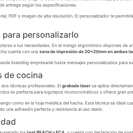
 de entrega según tus especificaciones.
ial, PDF o imagen de alta resolución. El personalizador te permitirá
para personalizarlo
daptarse a tus necesidades. En el mango ergonómico dispones de u
hacha cuenta con una
zona de impresión de 20x20mm en ambos la
, desde branding empresarial hasta mensajes personalizados para 
s de cocina
 dos técnicas profesionales. El
grabado láser
se aplica directame
técnica es perfecta para logotipos monocromáticos y ofrece gran pre
mango como en la hoja metálica del hacha. Esta técnica es ideal cu
o una adhesión perfecta y resistencia al uso diario.
idad
 superado los
test REACH y FCA
, y cuenta con declaración de sost