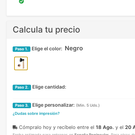
Calcula tu precio
Negro
Elige el color:
Paso
1.
Elige cantidad:
Paso
2.
Elige personalizar:
Paso
3.
(Min. 5 Uds.)
¿Dudas sobre impresión?
Cómpralo hoy y recíbelo
entre el
18 Ago.
y el
20 
Fecha estimada para entregas en
España Peninsular
.
Para otros d