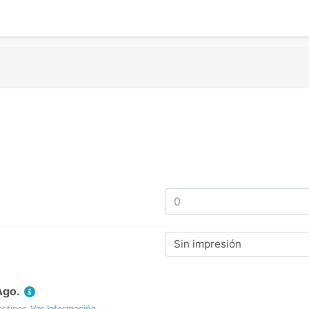
Sin impresión
Ago.
estinos
Ver Información