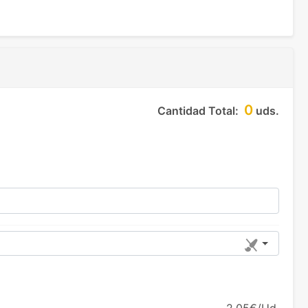
0
Cantidad Total:
uds.