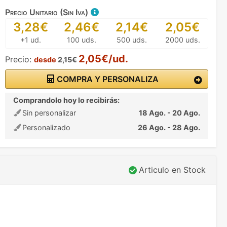
Precio Unitario (Sin Iva)
3,28€
2,46€
2,14€
2,05€
+1 ud.
100 uds.
500 uds.
2000 uds.
2,05€/ud.
Precio:
desde
2,15€
COMPRA Y PERSONALIZA
Comprandolo hoy lo recibirás:
Sin personalizar
18 Ago. - 20 Ago.
Personalizado
26 Ago. - 28 Ago.
Articulo en Stock