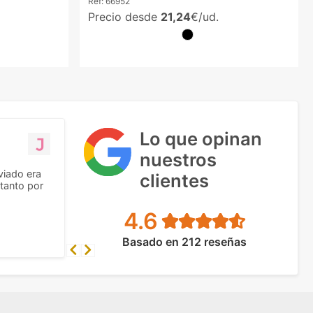
Ref:
66952
Precio desde
21,24
€/ud.
Lo que opinan
nuestros
viado era
clientes
tanto por
4.6
Basado en 212 reseñas
Previous
Next