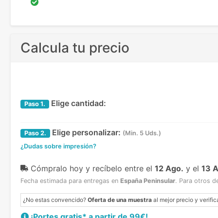
Calcula tu precio
Elige cantidad:
Paso
1.
Elige personalizar:
Paso
2.
(Min. 5 Uds.)
¿Dudas sobre impresión?
Cómpralo hoy y recíbelo
entre el
12 Ago.
y el
13 
Fecha estimada para entregas en
España Peninsular
.
Para otros d
¿No estas convencido?
Oferta de una muestra
al mejor precio y verific
¡Portes gratis* a partir de 99€!