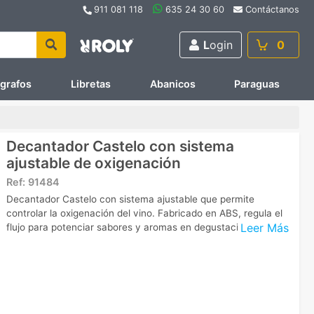
911 081 118
635 24 30 60
Contáctanos
L
ogin
0
ígrafos
Libretas
Abanicos
Paraguas
Decantador Castelo con sistema
ajustable de oxigenación
Ref:
91484
Decantador Castelo con sistema ajustable que permite
controlar la oxigenación del vino. Fabricado en ABS, regula el
Leer Más
flujo para potenciar sabores y aromas en degustaciones.