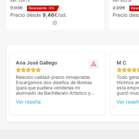
Ref:
35473
Ref:
65318
9,93€
2,09€
Descuento
-5%
Des
Precio desde
9,46
€/ud.
Precio de
Ana José Gallego
M C
Relación calidad-precio inmejorable.
Todo genia
Encargamos dos diseños de libretas
Hicimos an
(para que pudiera venderlas mi
esta empr
alumnado de Bachillerato Artístico y
gustó much
sacarse un dinerillo) y nos dieron el
trato muy 
Ver reseña
Ver reseñ
mejor presupuesto con diferencia, con
que valoramos mu
libretas de muy buena calidad y muy
de pedido
bien terminadas con la estampación en
diseñar. 
los colores pedidos. La atención al
facilidades
cliente, inmejorable, respondiendo a
mandarnos 
cada duda que teníamos en el proceso.
como noso
Nos mandaron las miniaturas para
a repetir 