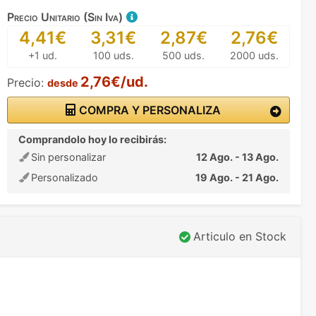
Precio Unitario (Sin Iva)
4,41€
3,31€
2,87€
2,76€
+1 ud.
100 uds.
500 uds.
2000 uds.
2,76€/ud.
Precio:
desde
COMPRA Y PERSONALIZA
Comprandolo hoy lo recibirás:
Sin personalizar
12 Ago. - 13 Ago.
Personalizado
19 Ago. - 21 Ago.
Articulo en Stock