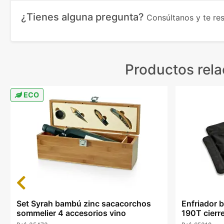
¿Tienes alguna pregunta?
Consúltanos y te r
Productos rel
ECO
Previous
Set Syrah bambú zinc sacacorchos
Enfriador 
sommelier 4 accesorios vino
190T cierr