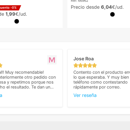
Ref:
66962
Precio desde
6,04
€/ud.
cuento
-5%
sde
1,99
€/ud.
Jose Roa
l!! Muy recomendable!
Contento con el producto en
teriormente otro pedido con
lo que esperaba. Y muy bien 
esa y repetimos porque nos
teléfono como contestando
o el resultado. Te dan un
rápidamente por correo.
agradable y personal, cosa
a
Ver reseña
cho cuando se trata
s algo complicados de
También nos pusieron muchas
 desde el inicio para
el pedido fuera de España,
tros pedíamos. Volveremos
con ellos seguro! Muchas