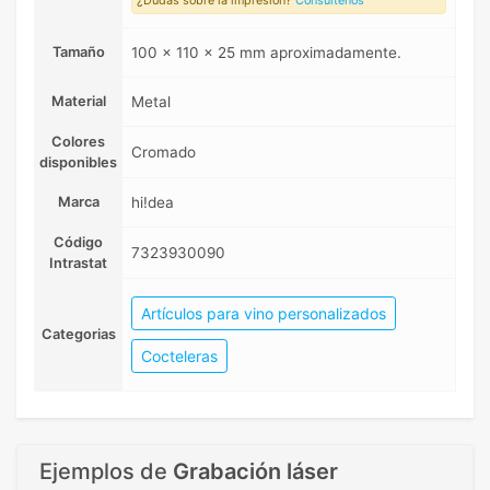
¿Dudas sobre la impresión?
Consúltenos
Tamaño
100 x 110 x 25 mm aproximadamente.
Material
Metal
Colores
Cromado
disponibles
Marca
hi!dea
Código
7323930090
Intrastat
Artículos para vino personalizados
Categorias
Cocteleras
Ejemplos de
Grabación láser