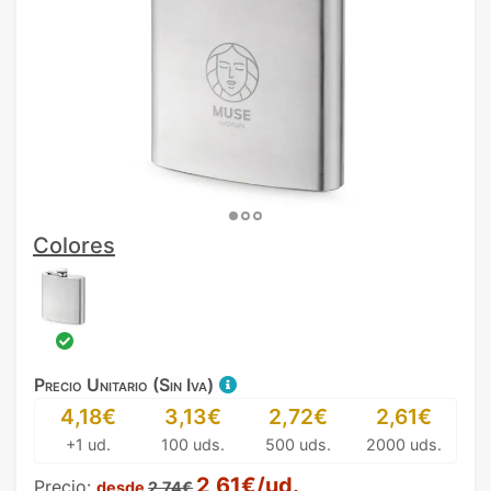
Colores
Precio Unitario (Sin Iva)
4,18€
3,13€
2,72€
2,61€
+1 ud.
100 uds.
500 uds.
2000 uds.
2,61€/ud.
Precio:
desde
2,74€