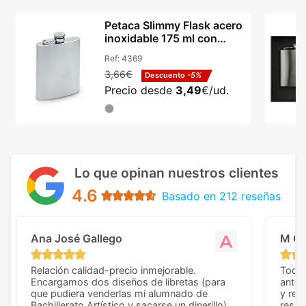
Petaca Slimmy Flask acero
inoxidable 175 ml con
logotipo grabado
Ref:
4369
3,66€
Descuento
-5%
Precio desde
3,49
€/ud.
Lo que opinan nuestros clientes
4.6
Basado en 212 reseñas
Ana José Gallego
M C
Relación calidad-precio inmejorable.
Todo 
Encargamos dos diseños de libretas (para
anter
que pudiera venderlas mi alumnado de
y rep
Bachillerato Artístico y sacarse un dinerillo) y
resul