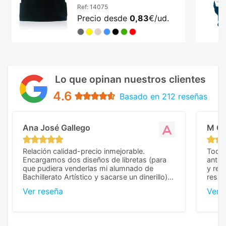
Ref:
14075
Precio desde
0,83
€/ud.
Lo que opinan nuestros clientes
4.6
Basado en 212 reseñas
Ana José Gallego
M C
Relación calidad-precio inmejorable.
Todo 
Encargamos dos diseños de libretas (para
anter
que pudiera venderlas mi alumnado de
y rep
Bachillerato Artístico y sacarse un dinerillo) y
resul
nos dieron el mejor presupuesto con
perso
Ver reseña
Ver 
diferencia, con libretas de muy buena calidad
cuand
y muy bien terminadas con la estampación
compl
en los colores pedidos. La atención al
pusie
cliente, inmejorable, respondiendo a cada
para 