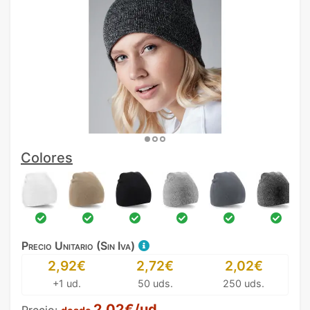
Colores
Precio Unitario (Sin Iva)
2,92€
2,72€
2,02€
+1 ud.
50 uds.
250 uds.
2,02€/ud.
Precio: