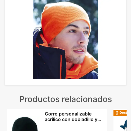
Productos relacionados
Destac
Gorro personalizable
acrílico con dobladillo y
doble capa