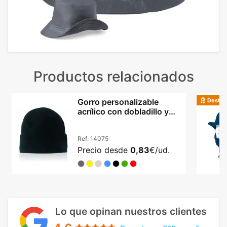
Productos relacionados
Destac
Gorro personalizable
acrílico con dobladillo y
doble capa
Ref:
14075
Precio desde
0,83
€/ud.
Lo que opinan nuestros clientes