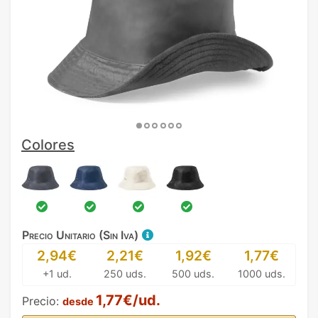
Colores
Precio Unitario (Sin Iva)
2,94€
2,21€
1,92€
1,77€
+1 ud.
250 uds.
500 uds.
1000 uds.
1,77€/ud.
Precio:
desde