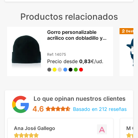
Productos relacionados
Destac
Gorro personalizable
acrílico con dobladillo y
doble capa
Ref:
14075
Precio desde
0,83
€/ud.
Lo que opinan nuestros clientes
4.6
Basado en 212 reseñas
Ana José Gallego
M C