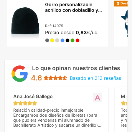
Destac
Gorro personalizable
acrílico con dobladillo y
doble capa
Ref:
14075
Precio desde
0,83
€/ud.
Lo que opinan nuestros clientes
4.6
Basado en 212 reseñas
Ana José Gallego
M C
Relación calidad-precio inmejorable.
Todo 
Encargamos dos diseños de libretas (para
anter
que pudiera venderlas mi alumnado de
y rep
Bachillerato Artístico y sacarse un dinerillo) y
resul
nos dieron el mejor presupuesto con
perso