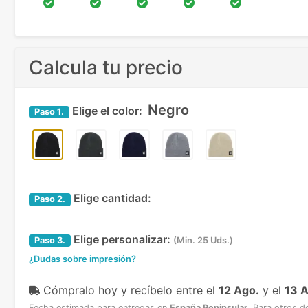
Calcula tu precio
Negro
Elige el color:
Paso
1.
Elige cantidad:
Paso
2.
Elige personalizar:
Paso
3.
(Min. 25 Uds.)
¿Dudas sobre impresión?
Cómpralo hoy y recíbelo
entre el
12 Ago.
y el
13 
Fecha estimada para entregas en
España Peninsular
.
Para otros d