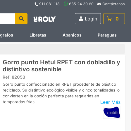
911 081 118
635 24 30 60
Contáctanos
L
ogin
0
ígrafos
Libretas
Abanicos
Paraguas
Gorro punto Hetul RPET con dobladillo y
distintivo sostenible
Ref:
82053
Gorro punto confeccionado en RPET procedente de plástico
reciclado. Su distintivo ecológico visible y cinco tonalidades lo
convierten en la opción perfecta para regalarles en
Leer Más
temporadas frías.