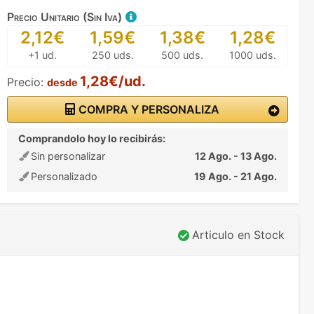
Precio Unitario (Sin Iva)
2,12€
1,59€
1,38€
1,28€
+1 ud.
250 uds.
500 uds.
1000 uds.
1,28€/ud.
Precio:
desde
COMPRA Y PERSONALIZA
Comprandolo hoy lo recibirás:
Sin personalizar
12 Ago. - 13 Ago.
Personalizado
19 Ago. - 21 Ago.
Articulo en Stock