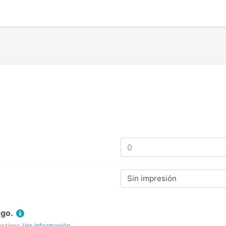
Sin impresión
Ago.
estinos
Ver Información