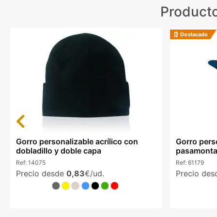
Producto
Destacado
Previous
Gorro personalizable acrílico con
Gorro pers
dobladillo y doble capa
pasamontañ
Ref:
14075
Ref:
61179
Precio desde
0,83
€/ud.
Precio de