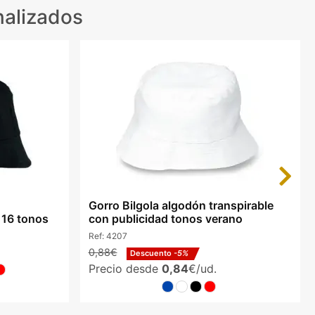
nalizados
Next
Gorro Bilgola algodón transpirable
r 16 tonos
con publicidad tonos verano
Ref:
4207
0,88€
Descuento
-5%
Precio desde
0,84
€/ud.