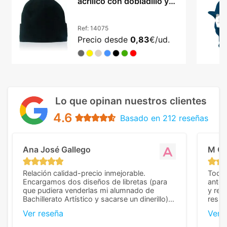
acrílico con dobladillo y
doble capa
Ref:
14075
Precio desde
0,83
€/ud.
Lo que opinan nuestros clientes
4.6
Basado en 212 reseñas
Ana José Gallego
M C
Relación calidad-precio inmejorable.
Todo 
Encargamos dos diseños de libretas (para
anter
que pudiera venderlas mi alumnado de
y rep
Bachillerato Artístico y sacarse un dinerillo) y
resul
nos dieron el mejor presupuesto con
perso
Ver reseña
Ver 
diferencia, con libretas de muy buena calidad
cuand
y muy bien terminadas con la estampación
compl