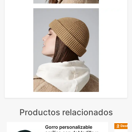
Productos relacionados
Destac
Gorro personalizable