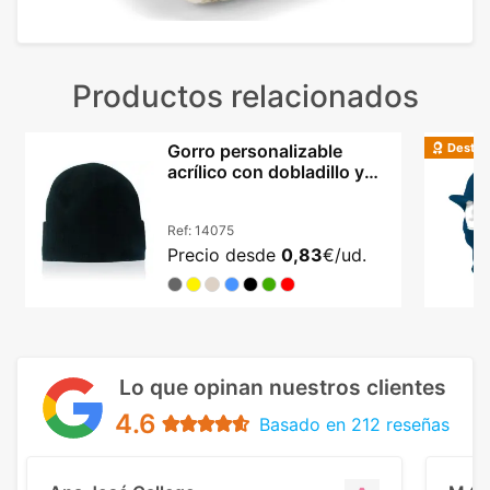
Productos relacionados
Destac
Gorro personalizable
acrílico con dobladillo y
doble capa
Ref:
14075
Precio desde
0,83
€/ud.
Lo que opinan nuestros clientes
4.6
Basado en 212 reseñas