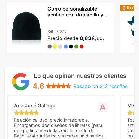
Destac
Gorro personalizable
acrílico con dobladillo y
doble capa
Ref:
14075
Precio desde
0,83
€/ud.
Lo que opinan nuestros clientes
4.6
Basado en 212 reseñas
Ana José Gallego
M C
Relación calidad-precio inmejorable.
Todo 
Encargamos dos diseños de libretas (para
anter
que pudiera venderlas mi alumnado de
y rep
Bachillerato Artístico y sacarse un dinerillo) y
resul