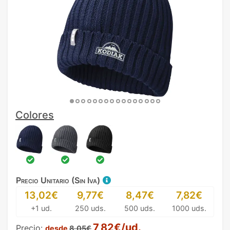
Colores
Precio Unitario (Sin Iva)
13,02€
9,77€
8,47€
7,82€
+1 ud.
250 uds.
500 uds.
1000 uds.
7,82€/ud.
Precio:
desde
8,05€