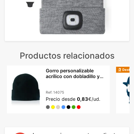
Productos relacionados
Destac
Gorro personalizable
acrílico con dobladillo y
doble capa
Ref:
14075
Precio desde
0,83
€/ud.