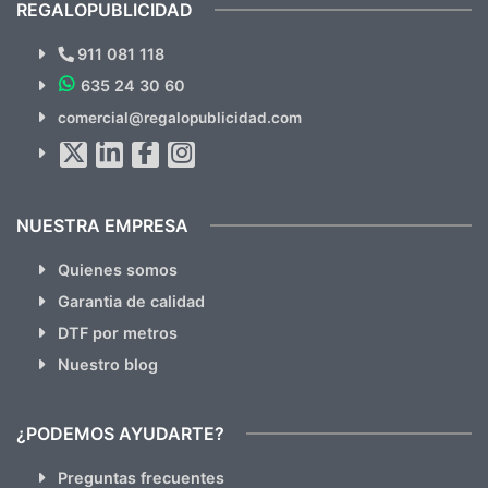
REGALOPUBLICIDAD
¿Quieres ver nuestras últimas
Novedades y Ofertas?
911 081 118
635 24 30 60
SUSCRÍBETE!!
comercial@regalopublicidad.com
Al suscribirte aceptas nuestras
políticas de privacidad
(No
hacemos Spam)
NUESTRA EMPRESA
Quienes somos
Garantia de calidad
DTF por metros
Nuestro blog
¿PODEMOS AYUDARTE?
Preguntas frecuentes