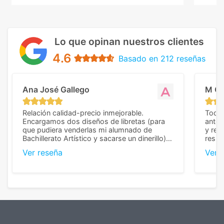
Lo que opinan nuestros clientes
4.6
Basado en 212 reseñas
Ana José Gallego
M C
Relación calidad-precio inmejorable.
Todo 
Encargamos dos diseños de libretas (para
anter
que pudiera venderlas mi alumnado de
y rep
Bachillerato Artístico y sacarse un dinerillo) y
resul
nos dieron el mejor presupuesto con
perso
Ver reseña
Ver 
diferencia, con libretas de muy buena calidad
cuand
y muy bien terminadas con la estampación
compl
en los colores pedidos. La atención al
pusie
cliente, inmejorable, respondiendo a cada
para 
duda que teníamos en el proceso. Nos
como
mandaron las miniaturas para
repet
previsualizarlas (las adjunto) y llegaron tal
todo!
cual, sin el menor problema. Totalmente
recomendables.