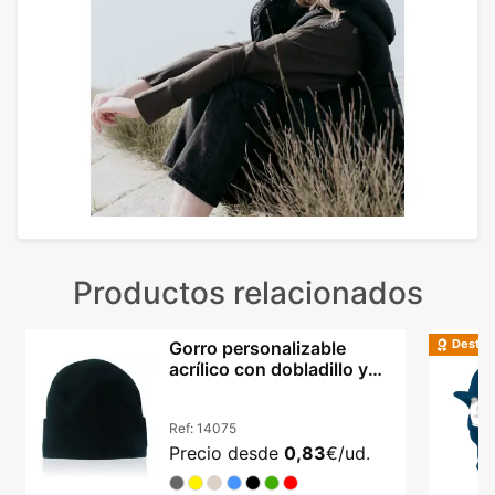
Productos relacionados
Destac
Gorro personalizable
acrílico con dobladillo y
doble capa
Ref:
14075
Precio desde
0,83
€/ud.