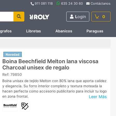
911 081 118
635 24 30 60
Contáctanos
L
ogin
0
ígrafos
Libretas
Abanicos
Paraguas
Novedad
Boina Beechfield Melton lana viscosa
Charcoal unisex de regalo
Ref:
79850
Boina unisex de tejido Melton con 80% lana que aporta calidez
y elegancia. Su forro interior completo y textura moteada la
hacen perfecta como accesorio publicitario para incluir tu logo
Leer Más
en zona frontal.