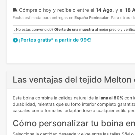
Cómpralo hoy y recíbelo
entre el
14 Ago.
y el
18 
Fecha estimada para entregas en
España Peninsular
.
Para otros d
¿No estas convencido?
Oferta de una muestra
al mejor precio y verific
¡Portes gratis* a partir de 99€!
Las ventajas del tejido Melton
Esta boina combina la calidez natural de la
lana al 80%
con l
durabilidad, mientras que su forro interior completo garanti
casuales como formales, adaptándose a cualquier estilo per
Cómo personalizar tu boina e
Selecciona la cantidad deseada y elige entre las tallas S/M 