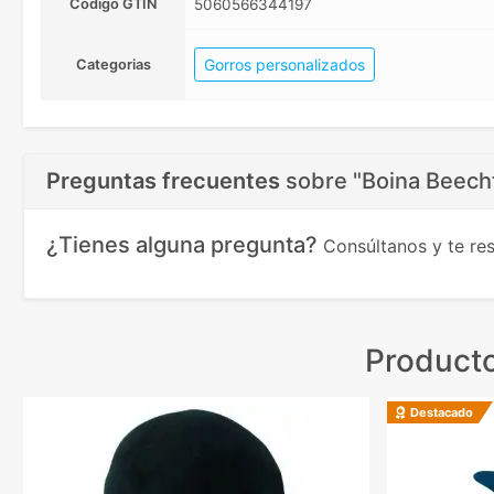
Código GTIN
5060566344197
Gorros personalizados
Categorias
Preguntas frecuentes
sobre
"Boina Beechf
¿Tienes alguna pregunta?
Consúltanos y te r
Producto
Destacado