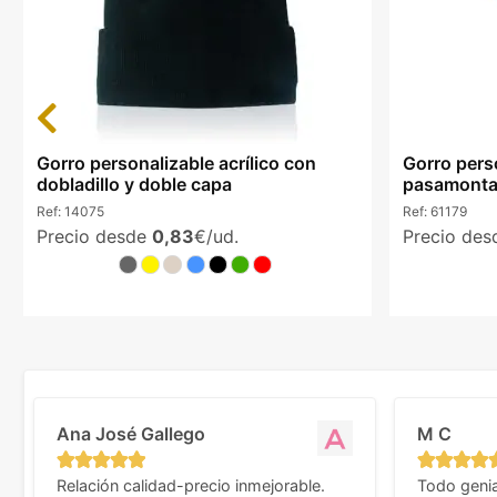
Previous
Gorro personalizable acrílico con
Gorro pers
dobladillo y doble capa
pasamontañ
Ref:
14075
Ref:
61179
Precio desde
0,83
€/ud.
Precio de
Ana José Gallego
M C
Relación calidad-precio inmejorable.
Todo genia