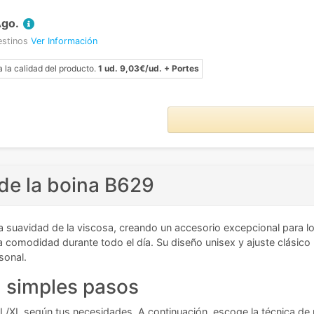
Ago.
estinos
Ver Información
a la calidad del producto.
1 ud. 9,03€/ud. + Portes
 de la boina B629
a suavidad de la viscosa, creando un accesorio excepcional para los
za comodidad durante todo el día. Su diseño unisex y ajuste clásico
sonal.
n simples pasos
o L/XL según tus necesidades. A continuación, escoge la técnica de