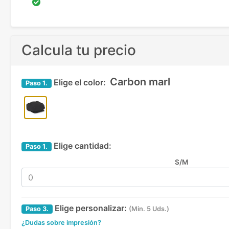
Calcula tu precio
Carbon marl
Elige el color:
Paso
1.
Elige cantidad:
Paso
1.
S/M
Elige personalizar:
Paso
3.
(Min. 5 Uds.)
¿Dudas sobre impresión?