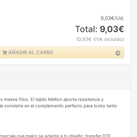
9,03€/Ud.
Total:
9,03€
10,93€
(IVA incluido)
AÑADIR AL CARRO
 meses fríos. El tejido Melton aporta resistencia y
 la convierte en el complemento perfecto para looks tanto
 marcaje que mejor se adapte a tu diseño: transfer DTF,