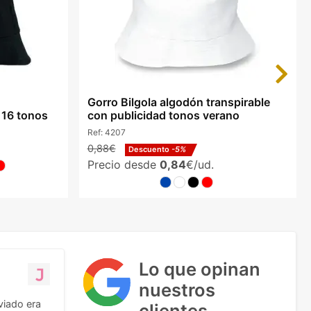
Next
Gorro Bilgola algodón transpirable
r 16 tonos
con publicidad tonos verano
Ref:
4207
0,88€
Descuento
-5%
Precio desde
0,84
€/ud.
Lo que opinan
nuestros
viado era
clientes