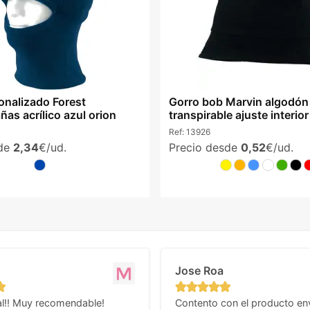
onalizado Forest
Gorro bob Marvin algodón
as acrílico azul orion
transpirable ajuste interio
Ref:
13926
sde
2,34
€/ud.
Precio desde
0,52
€/ud.
Jose Roa
l!! Muy recomendable!
Contento con el producto en