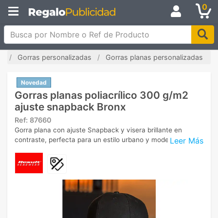
0
Busca por Nombre o Ref de Producto
io
Gorras personalizadas
Gorras planas personalizadas
Novedad
Gorras planas poliacrílico 300 g/m2
ajuste snapback Bronx
Ref:
87660
Gorra plana con ajuste Snapback y visera brillante en
Leer Más
contraste, perfecta para un estilo urbano y moderno.