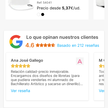
Ref:
54041
Precio desde
5,37
€/ud.
Lo que opinan nuestros clientes
4.6
Basado en 212 reseñas
Ana José Gallego
M C
Relación calidad-precio inmejorable.
Todo 
Encargamos dos diseños de libretas (para
anter
que pudiera venderlas mi alumnado de
y rep
Bachillerato Artístico y sacarse un dinerillo) y
resul
nos dieron el mejor presupuesto con
perso
Ver reseña
Ver 
diferencia, con libretas de muy buena calidad
cuand
y muy bien terminadas con la estampación
compl
en los colores pedidos. La atención al
pusie
cliente, inmejorable, respondiendo a cada
para 