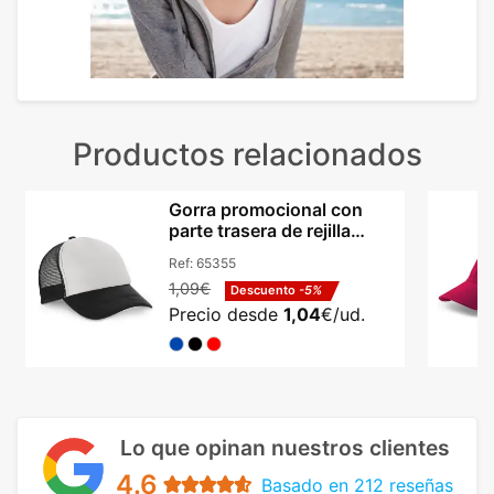
Productos relacionados
Gorra promocional con
parte trasera de rejilla
poliéster Hi!dea Nicola
Ref:
65355
1,09€
Descuento
-5%
Precio desde
1,04
€/ud.
Lo que opinan nuestros clientes
4.6
Basado en 212 reseñas