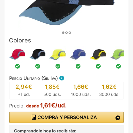
Colores
Precio Unitario (Sin Iva)
2,94€
1,85€
1,66€
1,62€
+1 ud.
500 uds.
1000 uds.
3000 uds.
1,61€/ud.
Precio:
desde
COMPRA Y PERSONALIZA
Comprandolo hoy lo recibirás: