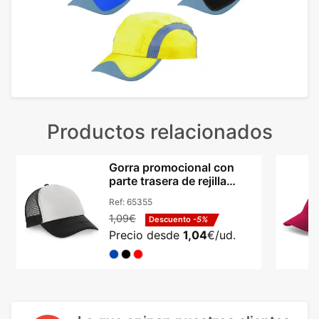
Productos relacionados
Gorra promocional con
parte trasera de rejilla
poliéster Hi!dea Nicola
Ref:
65355
1,09€
Descuento
-5%
Precio desde
1,04
€/ud.