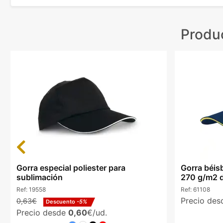
Produ
Previous
Gorra especial poliester para
Gorra béis
sublimación
270 g/m2 
Ref:
19558
Ref:
61108
Precio de
0,63€
Descuento
-5%
Precio desde
0,60
€/ud.