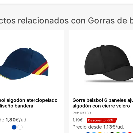
ctos relacionados
con Gorras de b
bol algodón aterciopelado
Gorra béisbol 6 paneles aj
diseño bandera
algodón con cierre velcro
Ref:
63733
sde
1,80
€/ud.
1,19€
Descuento
-5%
Precio desde
1,13
€/ud.