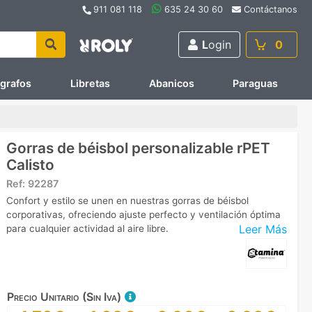
911 081 118
635 24 30 60
Contáctanos
L
ogin
0
ígrafos
Libretas
Abanicos
Paraguas
Gorras de béisbol personalizable rPET
Calisto
Ref:
92287
Confort y estilo se unen en nuestras gorras de béisbol
corporativas, ofreciendo ajuste perfecto y ventilación óptima
Leer Más
para cualquier actividad al aire libre.
Precio Unitario (Sin Iva)