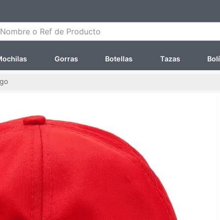
ombre o Ref de Producto
ochilas
Gorras
Botellas
Tazas
Bol
ogo