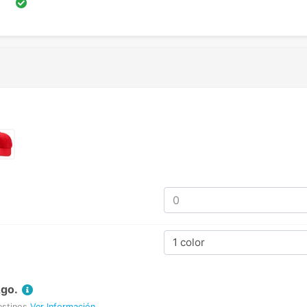
1 color
Ago.
estinos
Ver Información