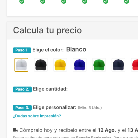
Calcula tu precio
Blanco
Elige el color:
Paso
1.
Elige cantidad:
Paso
2.
Elige personalizar:
Paso
3.
(Min. 5 Uds.)
¿Dudas sobre impresión?
Cómpralo hoy y recíbelo
entre el
12 Ago.
y el
13 
Fecha estimada para entregas en
España Peninsular
.
Para otros d