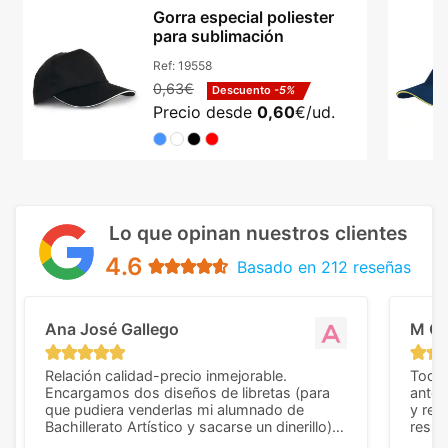
Gorra especial poliester
para sublimación
Ref:
19558
0,63€
Descuento
-5%
Precio desde
0,60
€/ud.
Lo que opinan nuestros clientes
4.6
Basado en 212 reseñas
Ana José Gallego
M C
Relación calidad-precio inmejorable.
Todo 
Encargamos dos diseños de libretas (para
anter
que pudiera venderlas mi alumnado de
y rep
Bachillerato Artístico y sacarse un dinerillo) y
resul
nos dieron el mejor presupuesto con
perso