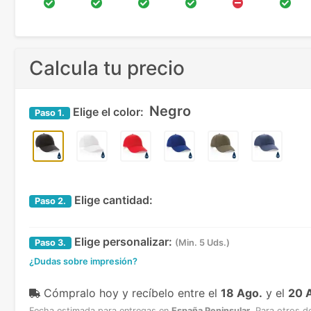
Calcula tu precio
Negro
Elige el color:
Paso
1.
Elige cantidad:
Paso
2.
Elige personalizar:
Paso
3.
(Min. 5 Uds.)
¿Dudas sobre impresión?
Cómpralo hoy y recíbelo
entre el
18 Ago.
y el
20 
Fecha estimada para entregas en
España Peninsular
.
Para otros d