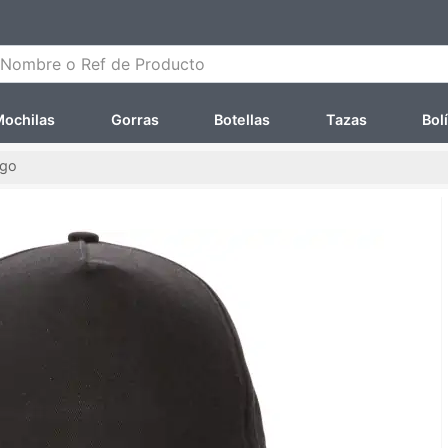
ombre o Ref de Producto
ochilas
Gorras
Botellas
Tazas
Bol
ogo