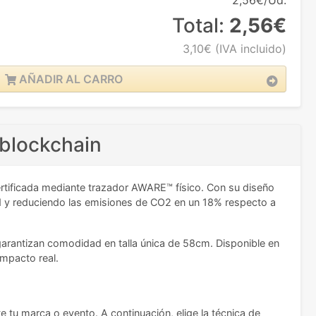
2,56€/Ud.
Total:
2,56€
3,10€
(IVA incluido)
AÑADIR AL CARRO
 blockchain
ertificada mediante trazador AWARE™ físico. Con su diseño
ad y reduciendo las emisiones de CO2 en un 18% respecto a
 garantizan comodidad en talla única de 58cm. Disponible en
impacto real.
e tu marca o evento. A continuación, elige la técnica de