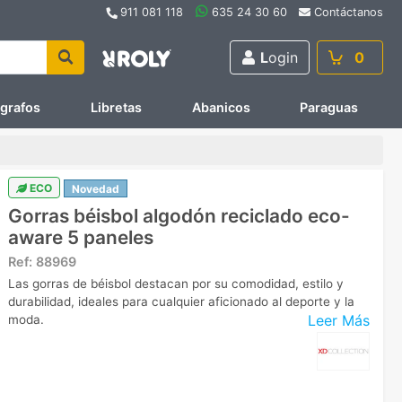
911 081 118
635 24 30 60
Contáctanos
L
ogin
0
ígrafos
Libretas
Abanicos
Paraguas
ECO
Novedad
Gorras béisbol algodón reciclado eco-
aware 5 paneles
Ref:
88969
Las gorras de béisbol destacan por su comodidad, estilo y
durabilidad, ideales para cualquier aficionado al deporte y la
Leer Más
moda.