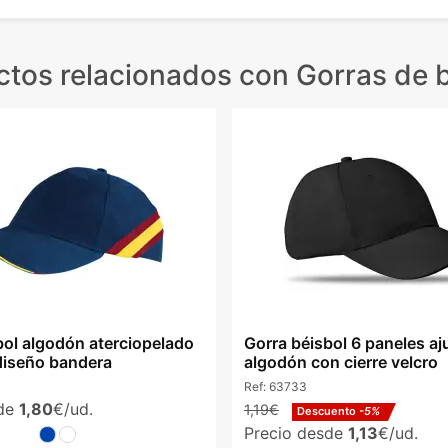
ctos relacionados
con Gorras de b
bol algodón aterciopelado
Gorra béisbol 6 paneles aj
diseño bandera
algodón con cierre velcro
Ref:
63733
sde
1,80
€/ud.
1,19€
Descuento
-5%
Precio desde
1,13
€/ud.