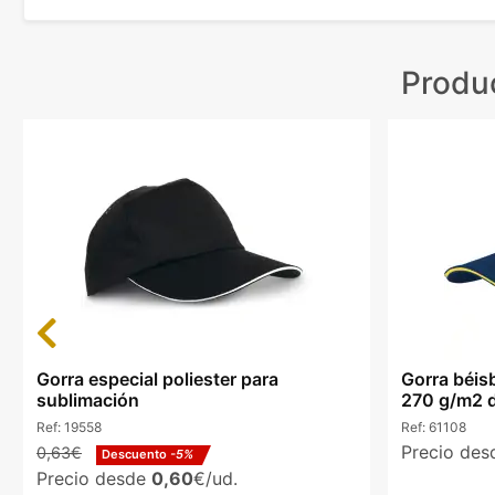
Produ
Previous
Gorra especial poliester para
Gorra béis
sublimación
270 g/m2 
Ref:
19558
Ref:
61108
Precio de
0,63€
Descuento
-5%
Precio desde
0,60
€/ud.