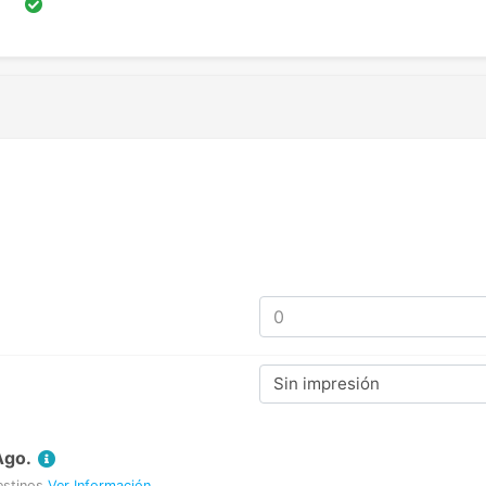
Sin impresión
Ago.
estinos
Ver Información