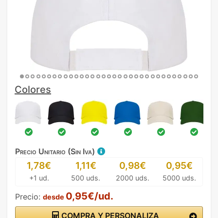
Colores
Precio Unitario (Sin Iva)
1,78€
1,11€
0,98€
0,95€
+1 ud.
500 uds.
2000 uds.
5000 uds.
0,95€/ud.
Precio:
desde
COMPRA Y PERSONALIZA