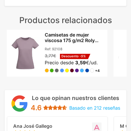
Productos relacionados
Camisetas de mujer
viscosa 175 g/m2 Roly
Breda
Ref:
92108
3,77€
Descuento
-5%
Precio desde
3,59
€/ud.
+4
Lo que opinan nuestros clientes
4.6
Basado en 212 reseñas
Ana José Gallego
M C