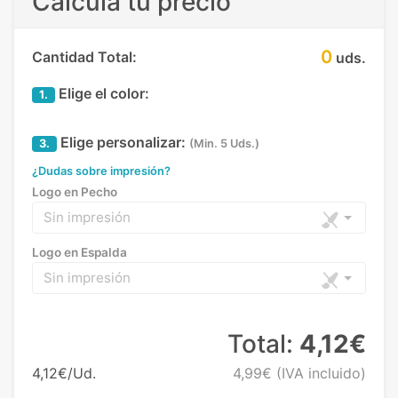
Calcula tu precio
0
Cantidad Total:
uds.
Elige el color:
1.
Elige personalizar:
3.
(Min. 5 Uds.)
¿Dudas sobre impresión?
Logo en Pecho
Sin impresión
Logo en Espalda
Sin impresión
Total:
4,12€
4,12€/Ud.
4,99€
(IVA incluido)