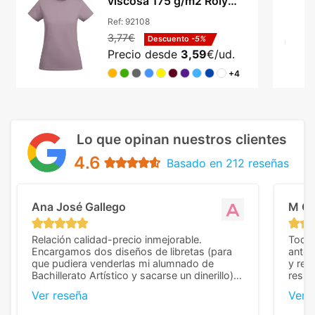
viscosa 175 g/m2 Roly
Breda
Ref:
92108
3,77€
Descuento
-5%
Precio desde
3,59
€/ud.
+4
Lo que opinan nuestros clientes
4.6
Basado en 212 reseñas
Ana José Gallego
M C
Relación calidad-precio inmejorable.
Todo 
Encargamos dos diseños de libretas (para
anter
que pudiera venderlas mi alumnado de
y rep
Bachillerato Artístico y sacarse un dinerillo) y
resul
nos dieron el mejor presupuesto con
perso
Ver reseña
Ver 
diferencia, con libretas de muy buena calidad
cuand
y muy bien terminadas con la estampación
compl