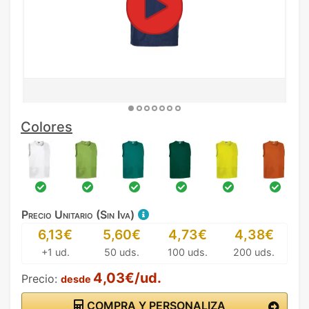
Colores
Precio Unitario (Sin Iva)
6,13€
5,60€
4,73€
4,38€
+1 ud.
50 uds.
100 uds.
200 uds.
4,03€/ud.
Precio:
desde
COMPRA Y PERSONALIZA