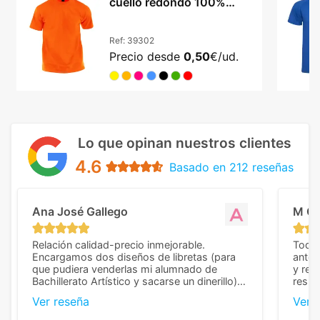
cuello redondo 100%
algodón 135 g/m2
Ref:
39302
Precio desde
0,50
€/ud.
Lo que opinan nuestros clientes
4.6
Basado en 212 reseñas
Ana José Gallego
M C
Relación calidad-precio inmejorable.
Todo 
Encargamos dos diseños de libretas (para
anter
que pudiera venderlas mi alumnado de
y rep
Bachillerato Artístico y sacarse un dinerillo) y
resul
nos dieron el mejor presupuesto con
perso
Ver reseña
Ver 
diferencia, con libretas de muy buena calidad
cuand
y muy bien terminadas con la estampación
compl