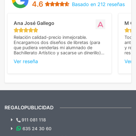
4.6
Basado en 212 reseñas
Ana José Gallego
M C
Relación calidad-precio inmejorable.
Todo 
Encargamos dos diseños de libretas (para
anter
que pudiera venderlas mi alumnado de
y rep
Bachillerato Artístico y sacarse un dinerillo) y
resul
nos dieron el mejor presupuesto con
perso
Ver reseña
Ver 
diferencia, con libretas de muy buena calidad
cuand
y muy bien terminadas con la estampación
compl
en los colores pedidos. La atención al
pusie
cliente, inmejorable, respondiendo a cada
para 
duda que teníamos en el proceso. Nos
como
mandaron las miniaturas para
repet
previsualizarlas (las adjunto) y llegaron tal
todo!
cual, sin el menor problema. Totalmente
recomendables.
REGALOPUBLICIDAD
¿Quieres ver nuestras últimas
Novedades y Ofertas?
911 081 118
635 24 30 60
SUSCRÍBETE!!