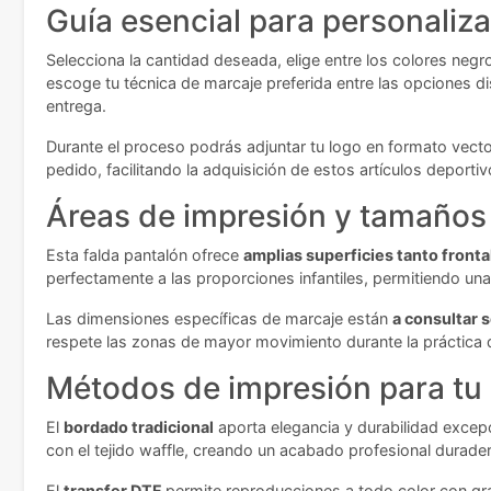
Guía esencial para personaliza
Selecciona la cantidad deseada, elige entre los colores negro
escoge tu técnica de marcaje preferida entre las opciones d
entrega.
Durante el proceso podrás adjuntar tu logo en formato vector
pedido, facilitando la adquisición de estos artículos deportiv
Áreas de impresión y tamaños 
Esta falda pantalón ofrece
amplias superficies tanto front
perfectamente a las proporciones infantiles, permitiendo una
Las dimensiones específicas de marcaje están
a consultar 
respete las zonas de mayor movimiento durante la práctica 
Métodos de impresión para tu
El
bordado tradicional
aporta elegancia y durabilidad excepci
con el tejido waffle, creando un acabado profesional durade
El
transfer DTF
permite reproducciones a todo color con gran