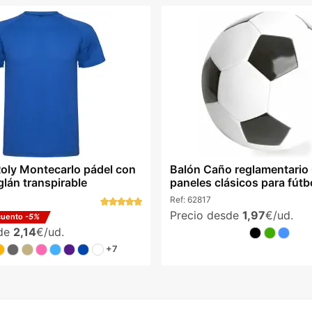
oly Montecarlo pádel con
Balón Caño reglamentario
glán transpirable
paneles clásicos para fútb
Ref:
62817
Precio desde
1,97
€/ud.
cuento
-5%
sde
2,14
€/ud.
+7