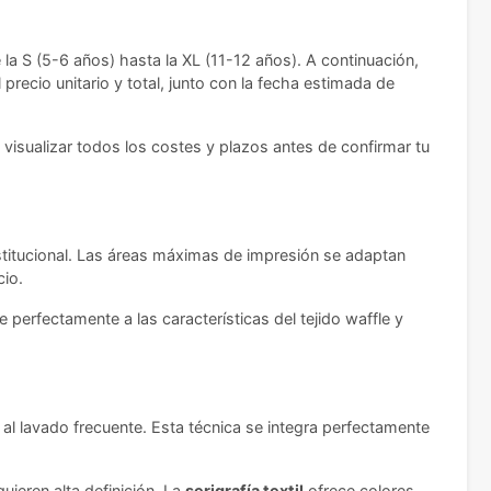
 la S (5-6 años) hasta la XL (11-12 años). A continuación,
 precio unitario y total, junto con la fecha estimada de
 visualizar todos los costes y plazos antes de confirmar tu
nstitucional. Las áreas máximas de impresión se adaptan
cio.
 perfectamente a las características del tejido waffle y
a al lavado frecuente. Esta técnica se integra perfectamente
ieren alta definición. La
serigrafía textil
ofrece colores