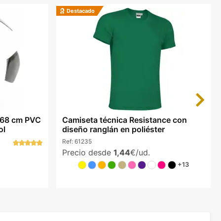
Destacado
Next
 68 cm PVC
Camiseta técnica Resistance con
ol
diseño ranglán en poliéster
Ref:
61235
Precio desde
1,44
€/ud.
+13