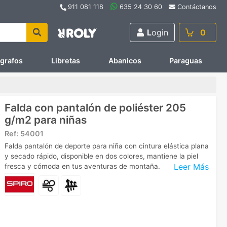
911 081 118
635 24 30 60
Contáctanos
L
ogin
0
ígrafos
Libretas
Abanicos
Paraguas
Falda con pantalón de poliéster 205
g/m2 para niñas
Ref:
54001
Falda pantalón de deporte para niña con cintura elástica plana
y secado rápido, disponible en dos colores, mantiene la piel
Leer Más
fresca y cómoda en tus aventuras de montaña.