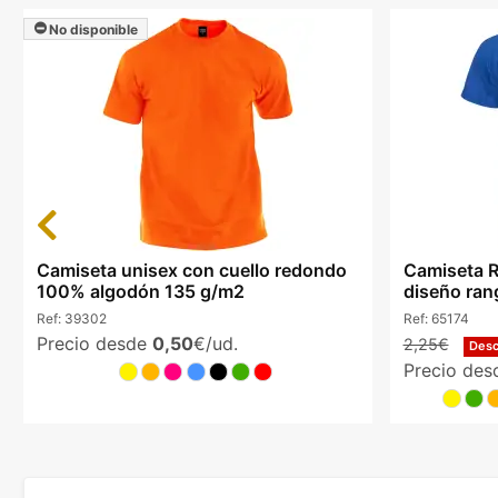
No disponible
Previous
Camiseta unisex con cuello redondo
Camiseta R
100% algodón 135 g/m2
diseño ran
Ref:
39302
Ref:
65174
Precio desde
0,50
€/ud.
2,25€
Des
Precio de