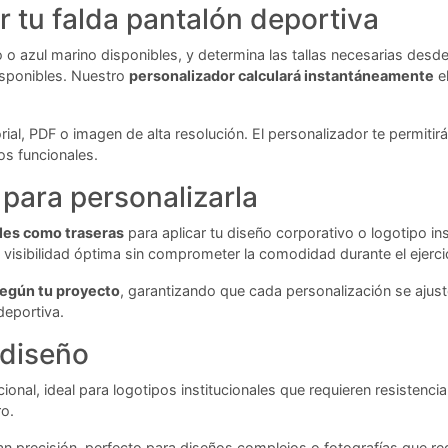
r tu falda pantalón deportiva
 o azul marino disponibles, y determina las tallas necesarias desde
isponibles. Nuestro
personalizador calculará instantáneamente
el
ial, PDF o imagen de alta resolución. El personalizador te permitirá
os funcionales.
para personalizarla
ales como traseras
para aplicar tu diseño corporativo o logotipo i
 visibilidad óptima sin comprometer la comodidad durante el ejerci
según tu proyecto
, garantizando que cada personalización se ajuste
deportiva.
 diseño
onal, ideal para logotipos institucionales que requieren resistenci
ro.
 precisión, perfecto para diseños complejos o fotografías que requ