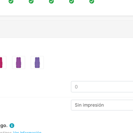
Sin impresión
Ago.
estinos
Ver Información