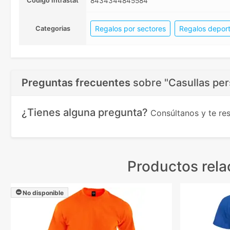
Código Intrastat
8434344845584
Regalos por sectores
Regalos deport
Categorias
Preguntas frecuentes
sobre
"Casullas pe
¿Tienes alguna pregunta?
Consúltanos y te r
Productos rel
No disponible