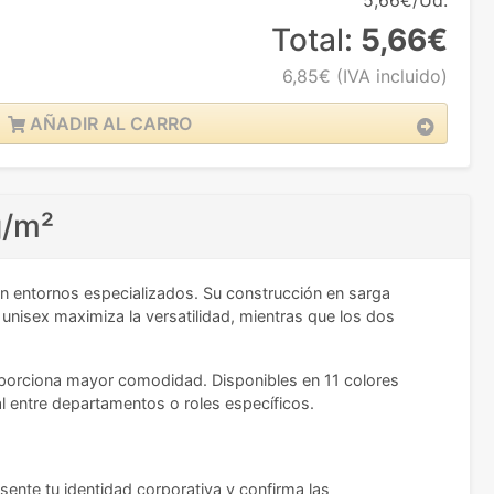
5,66€/Ud.
Total:
5,66€
6,85€
(IVA incluido)
AÑADIR AL CARRO
g/m²
en entornos especializados. Su construcción en sarga
unisex maximiza la versatilidad, mientras que los dos
roporciona mayor comodidad. Disponibles en 11 colores
l entre departamentos o roles específicos.
esente tu identidad corporativa y confirma las