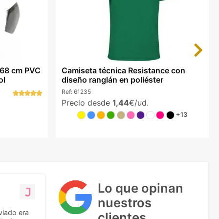
Next
 68 cm PVC
Camiseta técnica Resistance con
ol
diseño ranglán en poliéster
Ref:
61235
Precio desde
1,44
€/ud.
+13
Lo que opinan
nuestros
viado era
clientes