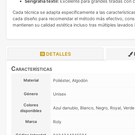
Serigrafía textil:
Excelente para grandes tiradas con co
Cada técnica se adapta específicamente a las característica
cada diseño para recomendar el método más efectivo, consi
mantienen su calidad estética incluso tras múltiples lavados i
DETALLES
Características
Material
Poliéster, Algodón
Género
Unisex
Colores
Azul danubio, Blanco, Negro, Royal, Verde 
disponibles
Marca
Roly