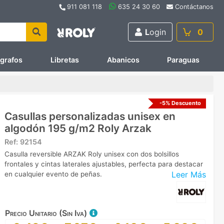
911 081 118
635 24 30 60
Contáctanos
L
ogin
0
ígrafos
Libretas
Abanicos
Paraguas
-5% Descuento
Casullas personalizadas unisex en
algodón 195 g/m2 Roly Arzak
Ref:
92154
Casulla reversible ARZAK Roly unisex con dos bolsillos
frontales y cintas laterales ajustables, perfecta para destacar
Leer Más
en cualquier evento de peñas.
Precio Unitario (Sin Iva)