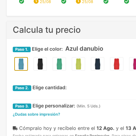
25/08
25/08
Calcula tu precio
Azul danubio
Elige el color:
Paso
1.
Elige cantidad:
Paso
2.
Elige personalizar:
Paso
3.
(Min. 5 Uds.)
¿Dudas sobre impresión?
Cómpralo hoy y recíbelo
entre el
12 Ago.
y el
13 
Fecha estimada para entregas en
España Peninsular
.
Para otros d