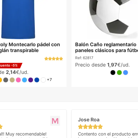
oly Montecarlo pádel con
Balón Caño reglamentario
glán transpirable
paneles clásicos para fútb
Ref:
62817
Precio desde
1,97
€/ud.
cuento
-5%
sde
2,14
€/ud.
+7
Jose Roa
l!! Muy recomendable!
Contento con el producto en