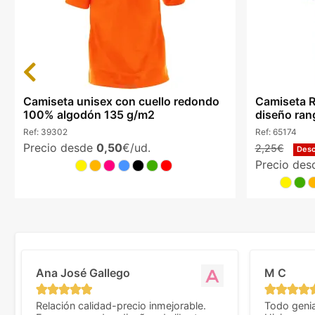
Previous
Camiseta unisex con cuello redondo
Camiseta R
100% algodón 135 g/m2
diseño ran
Ref:
39302
Ref:
65174
Precio desde
0,50
€/ud.
2,25€
Des
Precio de
Ana José Gallego
M C
Relación calidad-precio inmejorable.
Todo genia