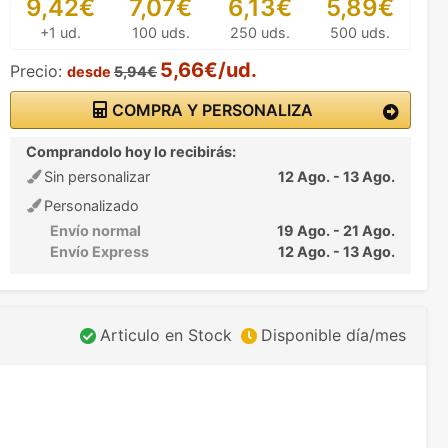
9,42€
7,07€
6,13€
5,89€
+1 ud.
100 uds.
250 uds.
500 uds.
5,66€/ud.
Precio:
desde
5,94€
COMPRA Y PERSONALIZA
Comprandolo hoy lo recibirás:
Sin personalizar
12 Ago. - 13 Ago.
Personalizado
Envío normal
19 Ago. - 21 Ago.
Envío Express
12 Ago. - 13 Ago.
Articulo en Stock
Disponible día/mes