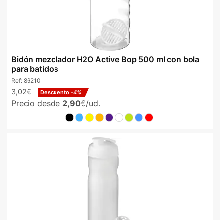
Bidón mezclador H2O Active Bop 500 ml con bola
para batidos
Ref:
86210
3,02€
Descuento
-4%
Precio desde
2,90
€/ud.