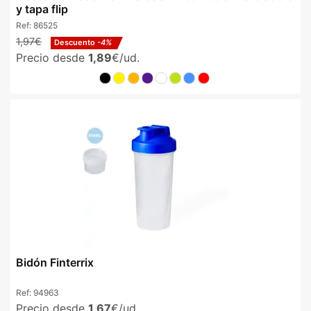
y tapa flip
Ref:
86525
1,97€
Descuento
-4%
Precio desde
1,89
€/ud.
Bidón Finterrix
Ref:
94963
Precio desde
1,67
€/ud.