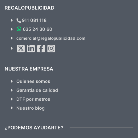
recomendables.
REGALOPUBLICIDAD
¿Quieres ver nuestras últimas
Novedades y Ofertas?
911 081 118
635 24 30 60
SUSCRÍBETE!!
comercial@regalopublicidad.com
Al suscribirte aceptas nuestras
políticas de privacidad
(No
hacemos Spam)
NUESTRA EMPRESA
Quienes somos
Garantia de calidad
DTF por metros
Nuestro blog
¿PODEMOS AYUDARTE?