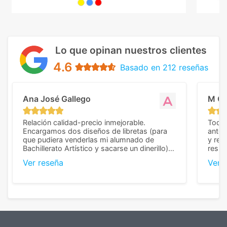
Lo que opinan nuestros clientes
4.6
Basado en 212 reseñas
Ana José Gallego
M C
Relación calidad-precio inmejorable.
Todo 
Encargamos dos diseños de libretas (para
anter
que pudiera venderlas mi alumnado de
y rep
Bachillerato Artístico y sacarse un dinerillo) y
resul
nos dieron el mejor presupuesto con
perso
Ver reseña
Ver 
diferencia, con libretas de muy buena calidad
cuand
y muy bien terminadas con la estampación
compl
en los colores pedidos. La atención al
pusie
cliente, inmejorable, respondiendo a cada
para 
duda que teníamos en el proceso. Nos
como
mandaron las miniaturas para
repet
previsualizarlas (las adjunto) y llegaron tal
todo!
cual, sin el menor problema. Totalmente