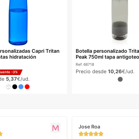
rsonalizadas Capri Tritan
Botella personalizado Trit
tas hidratación
Peak 750ml tapa antigoteo
Ref:
66718
Precio desde
10,26
€/ud.
cuento
-3%
sde
5,37
€/ud.
Jose Roa