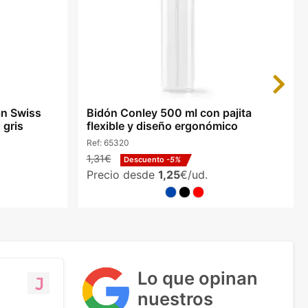
Next
an Swiss
Bidón Conley 500 ml con pajita
 gris
flexible y diseño ergonómico
Ref:
65320
1,31€
Descuento
-5%
Precio desde
1,25
€/ud.
Lo que opinan
nuestros