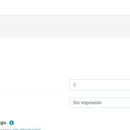
Sin impresión
Ago.
estinos
Ver Información