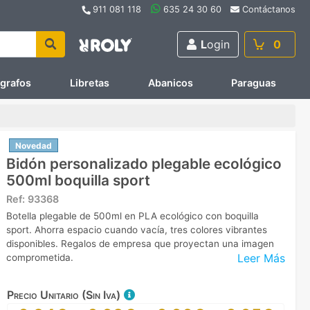
911 081 118
635 24 30 60
Contáctanos
L
ogin
0
ígrafos
Libretas
Abanicos
Paraguas
Novedad
Bidón personalizado plegable ecológico
500ml boquilla sport
Ref:
93368
Botella plegable de 500ml en PLA ecológico con boquilla
sport. Ahorra espacio cuando vacía, tres colores vibrantes
disponibles. Regalos de empresa que proyectan una imagen
Leer Más
comprometida.
Precio Unitario (Sin Iva)