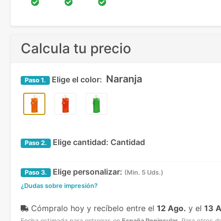
Calcula tu precio
Naranja
Elige el color:
Paso
1.
Elige cantidad:
Cantidad
Paso
2.
Elige personalizar:
Paso
3.
(Min. 5 Uds.)
¿Dudas sobre impresión?
Cómpralo hoy y recíbelo
entre el
12 Ago.
y el
13 
Fecha estimada para entregas en
España Peninsular
.
Para otros d