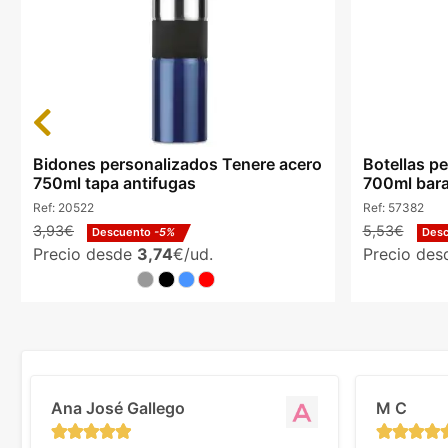
Previous
Bidones personalizados Tenere acero
Botellas pe
750ml tapa antifugas
700ml bara
Ref:
20522
Ref:
57382
3,93€
5,53€
Descuento
-5%
Des
Precio desde
3,74
€/ud.
Precio de
Ana José Gallego
M C