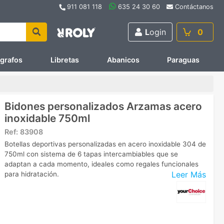
911 081 118
635 24 30 60
Contáctanos
L
ogin
0
ígrafos
Libretas
Abanicos
Paraguas
Bidones personalizados Arzamas acero
inoxidable 750ml
Ref:
83908
Botellas deportivas personalizadas en acero inoxidable 304 de
750ml con sistema de 6 tapas intercambiables que se
adaptan a cada momento, ideales como regales funcionales
Leer Más
para hidratación.