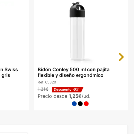
Next
an Swiss
Bidón Conley 500 ml con pajita
 gris
flexible y diseño ergonómico
Ref:
65320
1,31€
Descuento
-5%
Precio desde
1,25
€/ud.