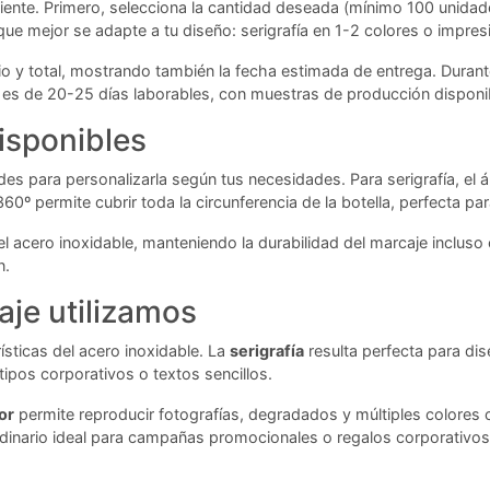
iente. Primero, selecciona la cantidad deseada (mínimo 100 unidades),
ue mejor se adapte a tu diseño: serigrafía en 1-2 colores o impre
rio y total, mostrando también la fecha estimada de entrega. Duran
ar es de 20-25 días laborables, con muestras de producción disponi
isponibles
idades para personalizarla según tus necesidades. Para serigrafía, e
º permite cubrir toda la circunferencia de la botella, perfecta pa
 acero inoxidable, manteniendo la durabilidad del marcaje incluso
n.
aje utilizamos
ísticas del acero inoxidable. La
serigrafía
resulta perfecta para dis
ipos corporativos o textos sencillos.
or
permite reproducir fotografías, degradados y múltiples colores c
rdinario ideal para campañas promocionales o regalos corporativos