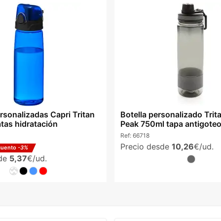
rsonalizadas Capri Tritan
Botella personalizado Trit
tas hidratación
Peak 750ml tapa antigoteo
Ref:
66718
Precio desde
10,26
€/ud.
cuento
-3%
sde
5,37
€/ud.