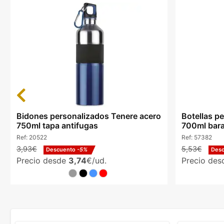
Previous
Bidones personalizados Tenere acero
Botellas pe
750ml tapa antifugas
700ml bara
Ref:
20522
Ref:
57382
3,93€
5,53€
Descuento
-5%
Des
Precio desde
3,74
€/ud.
Precio de