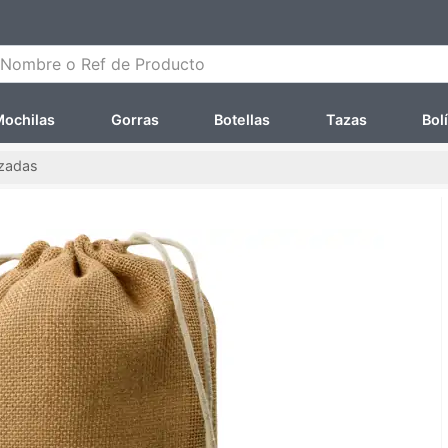
ombre o Ref de Producto
ochilas
Gorras
Botellas
Tazas
Bol
izadas