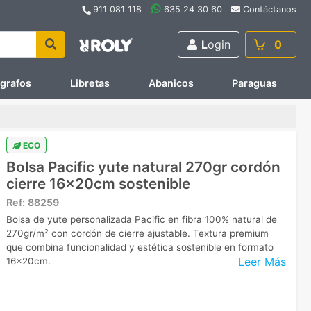
911 081 118
635 24 30 60
Contáctanos
L
ogin
0
ígrafos
Libretas
Abanicos
Paraguas
ECO
Bolsa Pacific yute natural 270gr cordón
cierre 16x20cm sostenible
Ref:
88259
Bolsa de yute personalizada Pacific en fibra 100% natural de
270gr/m² con cordón de cierre ajustable. Textura premium
que combina funcionalidad y estética sostenible en formato
Leer Más
16x20cm.