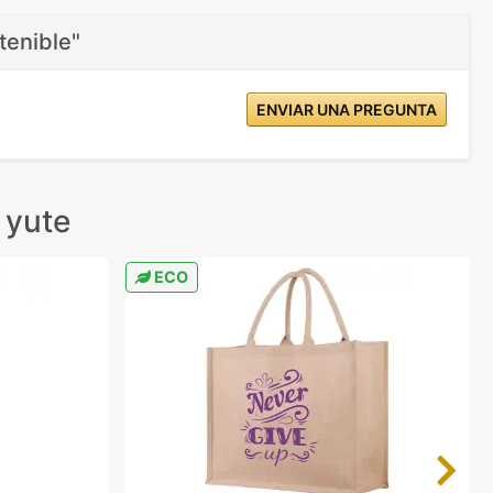
tenible"
ENVIAR UNA PREGUNTA
 yute
ECO
Next