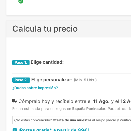
Calcula tu precio
Elige cantidad:
Paso
1.
Elige personalizar:
Paso
2.
(Min. 5 Uds.)
¿Dudas sobre impresión?
Cómpralo hoy y recíbelo
entre el
11 Ago.
y el
12 A
Fecha estimada para entregas en
España Peninsular
.
Para otros d
¿No estas convencido?
Oferta de una muestra
al mejor precio y verific
¡Portes gratis* a partir de 99€!