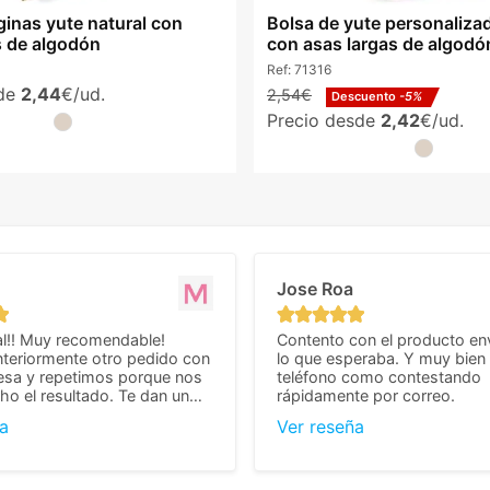
ginas yute natural con
Bolsa de yute personaliza
s de algodón
con asas largas de algodó
Ref:
71316
sde
2,44
€/ud.
2,54€
Descuento
-5%
Precio desde
2,42
€/ud.
Jose Roa
l!! Muy recomendable!
Contento con el producto en
teriormente otro pedido con
lo que esperaba. Y muy bien 
esa y repetimos porque nos
teléfono como contestando
o el resultado. Te dan un
rápidamente por correo.
agradable y personal, cosa
a
Ver reseña
cho cuando se trata
s algo complicados de
También nos pusieron muchas
 desde el inicio para