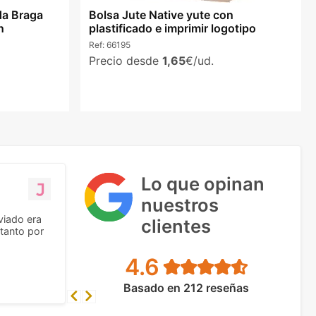
da Braga
Bolsa Jute Native yute con
n
plastificado e imprimir logotipo
Ref:
66195
Precio desde
1,65
€/ud.
Lo que opinan
nuestros
viado era
clientes
tanto por
4.6
Basado en 212 reseñas
Previous
Next