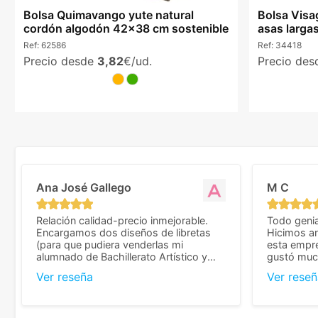
Bolsa Quimavango yute natural
Bolsa Visa
cordón algodón 42x38 cm sostenible
asas larga
Ref:
62586
Ref:
34418
Precio desde
3,82
€/ud.
Precio de
Ana José Gallego
M C
Relación calidad-precio inmejorable.
Todo genia
Encargamos dos diseños de libretas
Hicimos an
(para que pudiera venderlas mi
esta empr
alumnado de Bachillerato Artístico y
gustó much
sacarse un dinerillo) y nos dieron el
trato muy 
Ver reseña
Ver reseñ
mejor presupuesto con diferencia, con
que valoramos mu
libretas de muy buena calidad y muy
de pedido
bien terminadas con la estampación en
diseñar. 
los colores pedidos. La atención al
facilidades