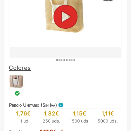
Colores
Precio Unitario (Sin Iva)
1,76€
1,32€
1,15€
1,11€
+1 ud.
250 uds.
1500 uds.
5000 uds.