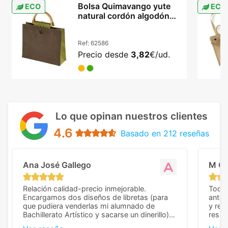
Bolsa Quimavango yute
ECO
ECO
natural cordón algodón
42x38 cm sostenible
Ref:
62586
Precio desde
3,82
€/ud.
Lo que opinan nuestros clientes
4.6
Basado en 212 reseñas
Ana José Gallego
M C
Relación calidad-precio inmejorable.
Todo 
Encargamos dos diseños de libretas (para
anter
que pudiera venderlas mi alumnado de
y rep
Bachillerato Artístico y sacarse un dinerillo) y
resul
nos dieron el mejor presupuesto con
perso