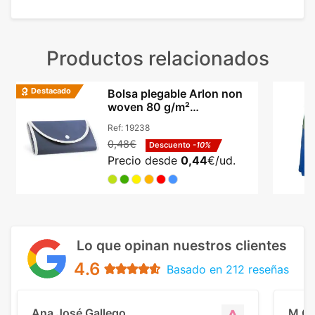
Productos relacionados
Destacado
Bolsa plegable Arlon non
woven 80 g/m²
ultracompacta con asas
Ref:
19238
0,48€
Descuento
-10%
Precio desde
0,44
€/ud.
Lo que opinan nuestros clientes
4.6
Basado en 212 reseñas
Ana José Gallego
M C