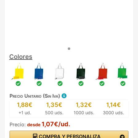
Colores
Precio Unitario (Sin Iva)
1,88€
1,35€
1,32€
1,14€
+1 ud.
500 uds.
1000 uds.
3000 uds.
1,07€/ud.
Precio:
desde
COMPRA Y PERSONALIZA