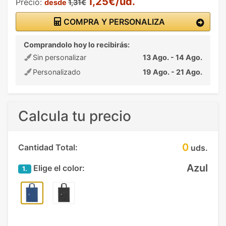
1,25€/ud.
Precio:
desde
1,31€
COMPRA Y PERSONALIZA
Comprandolo hoy lo recibirás:
Sin personalizar
13 Ago. - 14 Ago.
Personalizado
19 Ago. - 21 Ago.
Calcula tu precio
0
Cantidad Total:
uds.
Azul
Elige el color:
1.