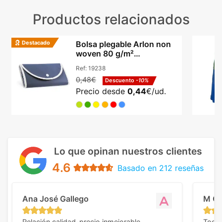
Productos relacionados
Destacado
Bolsa plegable Arlon non
woven 80 g/m²
ultracompacta con asas
Ref:
19238
0,48€
Descuento
-10%
Precio desde
0,44
€/ud.
Lo que opinan nuestros clientes
4.6
Basado en 212 reseñas
Ana José Gallego
M C
Relación calidad-precio inmejorable.
Todo 