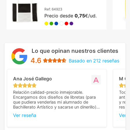
Ref:
64923
Precio desde
0,75
€/ud.
Lo que opinan nuestros clientes
4.6
Basado en 212 reseñas
Ana José Gallego
M C
Relación calidad-precio inmejorable.
Todo 
Encargamos dos diseños de libretas (para
anter
que pudiera venderlas mi alumnado de
y rep
Bachillerato Artístico y sacarse un dinerillo) y
resul
nos dieron el mejor presupuesto con
perso
Ver reseña
Ver 
diferencia, con libretas de muy buena calidad
cuand
y muy bien terminadas con la estampación
compl
en los colores pedidos. La atención al
pusie