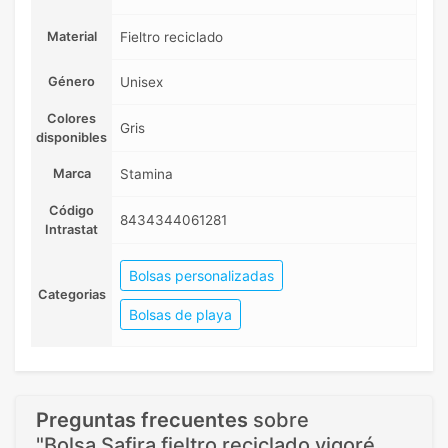
Material
Fieltro reciclado
Género
Unisex
Colores
Gris
disponibles
Marca
Stamina
Código
8434344061281
Intrastat
Bolsas personalizadas
Categorias
Bolsas de playa
Preguntas frecuentes
sobre
"Bolsa Safira fieltro reciclado vigoré