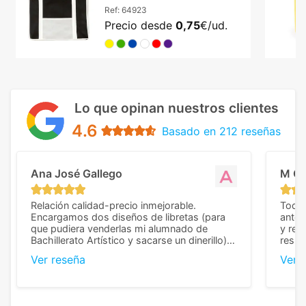
Ref:
64923
Precio desde
0,75
€/ud.
Lo que opinan nuestros clientes
4.6
Basado en 212 reseñas
Ana José Gallego
M C
Relación calidad-precio inmejorable.
Todo 
Encargamos dos diseños de libretas (para
anter
que pudiera venderlas mi alumnado de
y rep
Bachillerato Artístico y sacarse un dinerillo) y
resul
nos dieron el mejor presupuesto con
perso
Ver reseña
Ver 
diferencia, con libretas de muy buena calidad
cuand
y muy bien terminadas con la estampación
compl
en los colores pedidos. La atención al
pusie
cliente, inmejorable, respondiendo a cada
para 