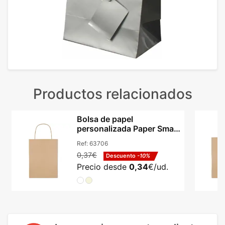
Productos relacionados
Bolsa de papel
personalizada Paper Small
kraft 150 g/m² beige
Ref:
63706
0,37€
Descuento
-10%
Precio desde
0,34
€/ud.