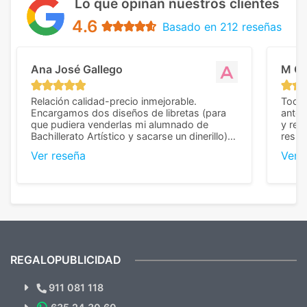
Lo que opinan nuestros clientes
4.6
Basado en 212 reseñas
Ana José Gallego
M C
Relación calidad-precio inmejorable.
Todo 
Encargamos dos diseños de libretas (para
anter
que pudiera venderlas mi alumnado de
y rep
Bachillerato Artístico y sacarse un dinerillo) y
resul
nos dieron el mejor presupuesto con
perso
Ver reseña
Ver 
diferencia, con libretas de muy buena calidad
cuand
y muy bien terminadas con la estampación
compl
en los colores pedidos. La atención al
pusie
cliente, inmejorable, respondiendo a cada
para 
duda que teníamos en el proceso. Nos
como
mandaron las miniaturas para
repet
previsualizarlas (las adjunto) y llegaron tal
todo!
cual, sin el menor problema. Totalmente
recomendables.
REGALOPUBLICIDAD
¿Quieres ver nuestras últimas
Novedades y Ofertas?
911 081 118