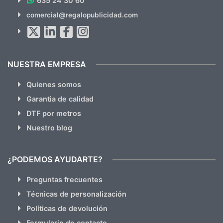
635 24 30 60
SUSCRÍBETE!!
comercial@regalopublicidad.com
Al suscribirte aceptas nuestras
políticas de privacidad
(No
hacemos Spam)
NUESTRA EMPRESA
Quienes somos
Garantia de calidad
DTF por metros
Nuestro blog
¿PODEMOS AYUDARTE?
Preguntas frecuentes
Técnicas de personalización
Políticas de devolución
Formulario de contacto