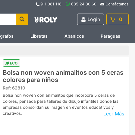
911 081 118
635 24 30 60
Contáctanos
L
ogin
0
ígrafos
Libretas
Abanicos
Paraguas
ECO
Bolsa non woven animalitos con 5 ceras
colores para niños
Ref:
62810
Bolsa non woven con animalitos que incorpora 5 ceras de
colores, pensada para talleres de dibujo infantiles donde las
empresas consolidan su imagen en eventos educativos y
Leer Más
creativos.