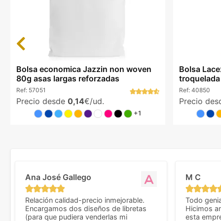
Previous
Bolsa economica Jazzin non woven
Bolsa Lace
80g asas largas reforzadas
troquelada
Ref:
57051
Ref:
40850
Precio desde
0,14
€/ud.
Precio de
+1
Ana José Gallego
M C
Relación calidad-precio inmejorable.
Todo genia
Encargamos dos diseños de libretas
Hicimos an
(para que pudiera venderlas mi
esta empr