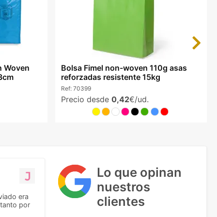
Next
n Woven
Bolsa Fimel non-woven 110g asas
23cm
reforzadas resistente 15kg
Ref:
70399
Precio desde
0,42
€/ud.
Lo que opinan
nuestros
viado era
clientes
tanto por