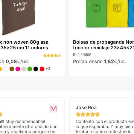
x non woven 80g asa
Bolsas de propaganda No
 35x25 cm 11 colores
tricolor reciclaje 23x45x
Ref:
60555
sde
0,08
€/ud.
Precio desde
1,82
€/ud.
+3
Jose Roa
l!! Muy recomendable!
Contento con el producto en
teriormente otro pedido con
lo que esperaba. Y muy bien 
esa y repetimos porque nos
teléfono como contestando