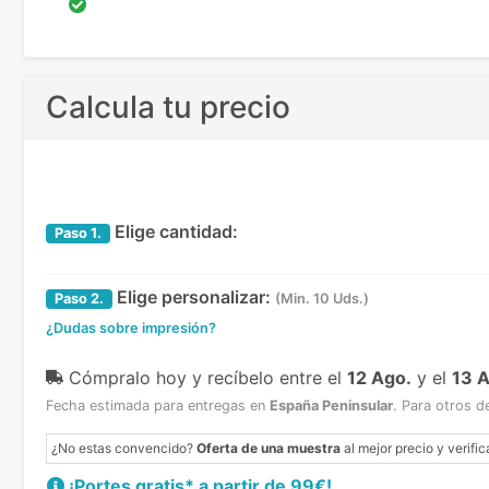
Calcula tu precio
Elige cantidad:
Paso
1.
Elige personalizar:
Paso
2.
(Min. 10 Uds.)
¿Dudas sobre impresión?
Cómpralo hoy y recíbelo
entre el
12 Ago.
y el
13 
Fecha estimada para entregas en
España Peninsular
.
Para otros d
¿No estas convencido?
Oferta de una muestra
al mejor precio y verific
¡Portes gratis* a partir de 99€!