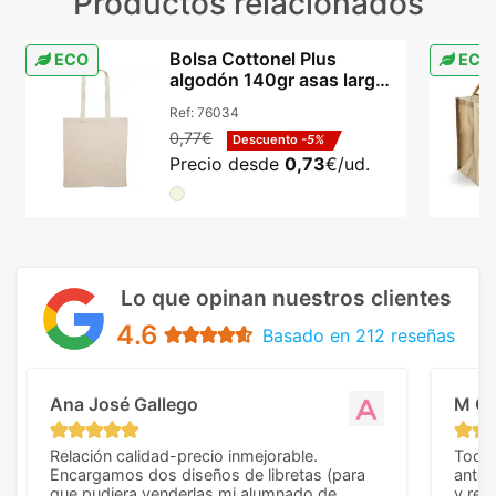
Productos relacionados
Bolsa Cottonel Plus
ECO
ECO
algodón 140gr asas largas
reforzadas beige
Ref:
76034
0,77€
Descuento
-5%
Precio desde
0,73
€/ud.
Lo que opinan nuestros clientes
4.6
Basado en 212 reseñas
Ana José Gallego
M C
Relación calidad-precio inmejorable.
Todo 
Encargamos dos diseños de libretas (para
anter
que pudiera venderlas mi alumnado de
y rep