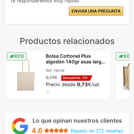
te responderemos muy rápido
ENVIAR UNA PREGUNTA
Productos relacionados
Bolsa Cottonel Plus
ECO
ECO
algodón 140gr asas largas
reforzadas beige
Ref:
76034
0,77€
Descuento
-5%
Precio desde
0,73
€/ud.
Lo que opinan nuestros clientes
4.6
Basado en 212 reseñas