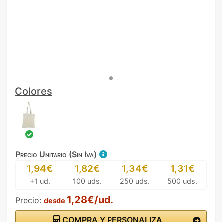
Colores
Precio Unitario (Sin Iva)
1,94€
1,82€
1,34€
1,31€
+1 ud.
100 uds.
250 uds.
500 uds.
1,28€/ud.
Precio:
desde
COMPRA Y PERSONALIZA