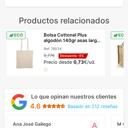
Productos relacionados
Bolsa Cottonel Plus
ECO
ECO
algodón 140gr asas largas
reforzadas beige
Ref:
76034
0,77€
Descuento
-5%
Precio desde
0,73
€/ud.
Lo que opinan nuestros clientes
4.6
Basado en 212 reseñas
Ana José Gallego
M C