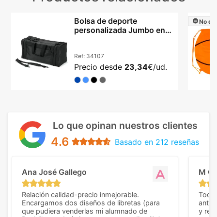
Bolsa de deporte
No dis
personalizada Jumbo en
nylon 420D reforzado
Ref:
34107
Precio desde
23,34
€/ud.
Lo que opinan nuestros clientes
4.6
Basado en 212 reseñas
Ana José Gallego
M C
Relación calidad-precio inmejorable.
Todo 
Encargamos dos diseños de libretas (para
anter
que pudiera venderlas mi alumnado de
y rep