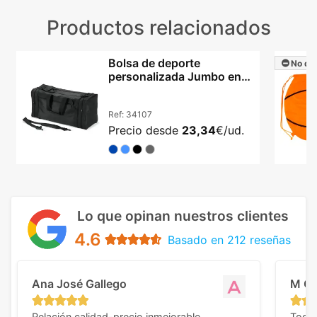
Productos relacionados
Bolsa de deporte
No dis
personalizada Jumbo en
nylon 420D reforzado
Ref:
34107
Precio desde
23,34
€/ud.
Lo que opinan nuestros clientes
4.6
Basado en 212 reseñas
Ana José Gallego
M C
Relación calidad-precio inmejorable.
Todo 